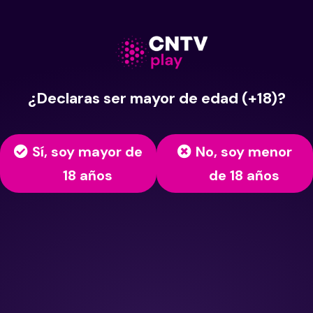
¿Declaras ser mayor de edad (+18)?
Sí, soy mayor de
No, soy menor
18 años
de 18 años