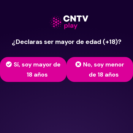
¿Declaras ser mayor de edad (+18)?
Sí, soy mayor de
No, soy menor
18 años
de 18 años