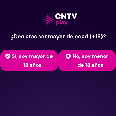
¿Declaras ser mayor de edad (+18)?
Sí, soy mayor de
No, soy menor
18 años
de 18 años