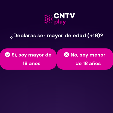
¿Declaras ser mayor de edad (+18)?
Sí, soy mayor de
No, soy menor
18 años
de 18 años