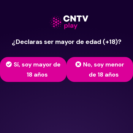
¿Declaras ser mayor de edad (+18)?
Sí, soy mayor de
No, soy menor
18 años
de 18 años