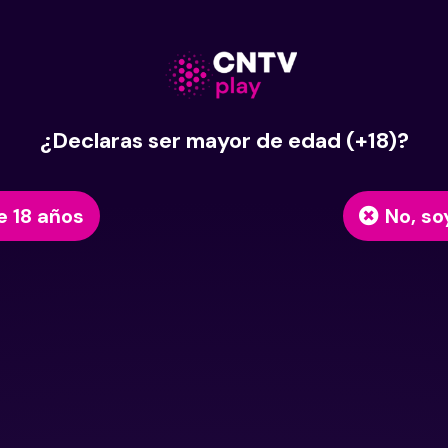
¿Declaras ser mayor de edad (+18)?
e 18 años
No, so