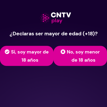
¿Declaras ser mayor de edad (+18)?
Sí, soy mayor de
No, soy menor
18 años
de 18 años