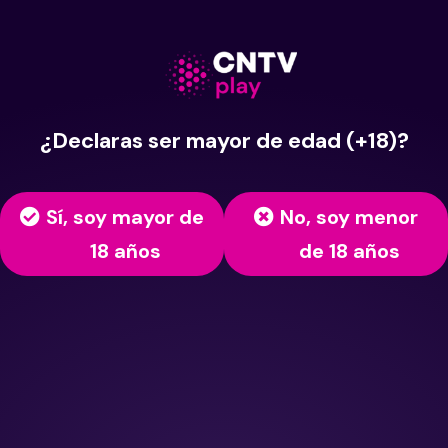
¿Declaras ser mayor de edad (+18)?
Sí, soy mayor de
No, soy menor
18 años
de 18 años