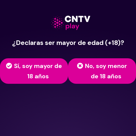
¿Declaras ser mayor de edad (+18)?
Sí, soy mayor de
No, soy menor
18 años
de 18 años