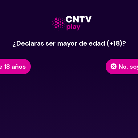
¿Declaras ser mayor de edad (+18)?
e 18 años
No, so