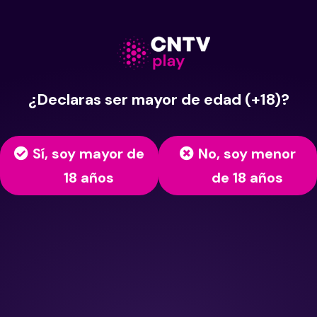
¿Declaras ser mayor de edad (+18)?
Sí, soy mayor de
No, soy menor
18 años
de 18 años