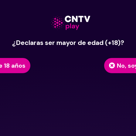
¿Declaras ser mayor de edad (+18)?
e 18 años
No, so