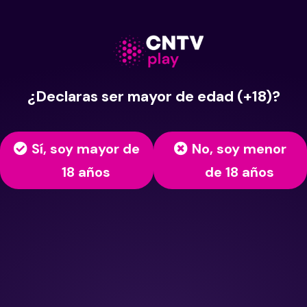
¿Declaras ser mayor de edad (+18)?
Sí, soy mayor de
No, soy menor
18 años
de 18 años