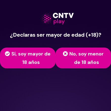
¿Declaras ser mayor de edad (+18)?
Sí, soy mayor de
No, soy menor
18 años
de 18 años