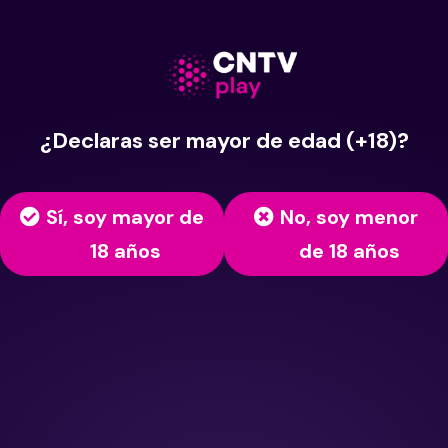
¿Declaras ser mayor de edad (+18)?
Sí, soy mayor de
No, soy menor
18 años
de 18 años