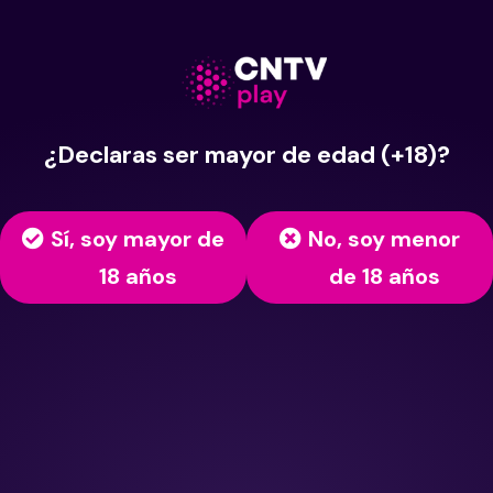
¿Declaras ser mayor de edad (+18)?
Sí, soy mayor de
No, soy menor
18 años
de 18 años