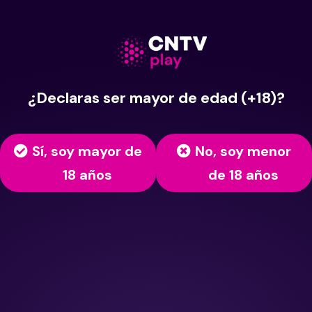
¿Declaras ser mayor de edad (+18)?
Sí, soy mayor de
No, soy menor
18 años
de 18 años