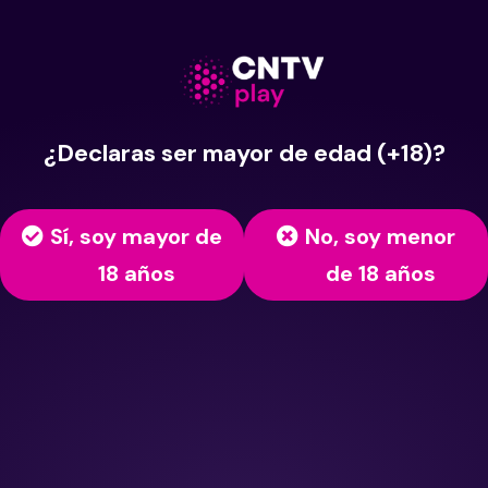
¿Declaras ser mayor de edad (+18)?
Sí, soy mayor de
No, soy menor
18 años
de 18 años