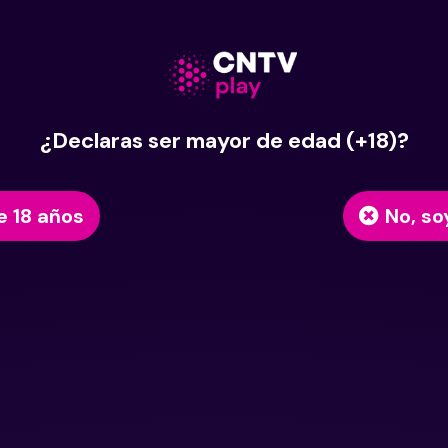
¿Declaras ser mayor de edad (+18)?
e 18 años
No, so