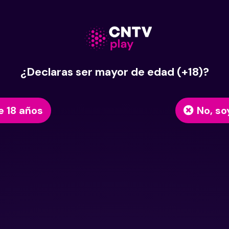
¿Declaras ser mayor de edad (+18)?
e 18 años
No, so