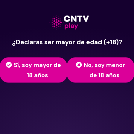
¿Declaras ser mayor de edad (+18)?
Sí, soy mayor de
No, soy menor
18 años
de 18 años