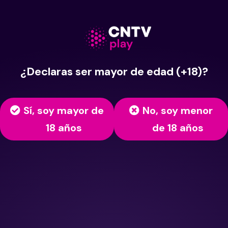
¿Declaras ser mayor de edad (+18)?
Sí, soy mayor de
No, soy menor
18 años
de 18 años