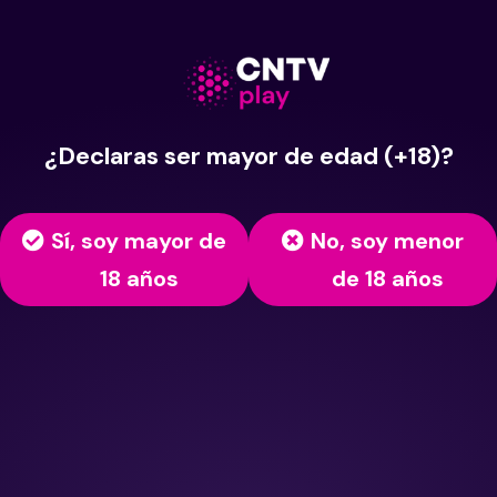
¿Declaras ser mayor de edad (+18)?
Sí, soy mayor de
No, soy menor
18 años
de 18 años