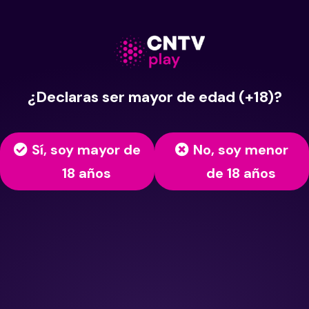
¿Declaras ser mayor de edad (+18)?
Sí, soy mayor de
No, soy menor
18 años
de 18 años