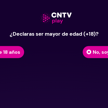
¿Declaras ser mayor de edad (+18)?
e 18 años
No, so