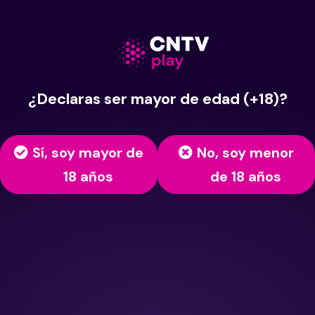
¿Declaras ser mayor de edad (+18)?
Sí, soy mayor de
No, soy menor
18 años
de 18 años