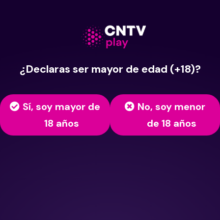
¿Declaras ser mayor de edad (+18)?
Sí, soy mayor de
No, soy menor
18 años
de 18 años