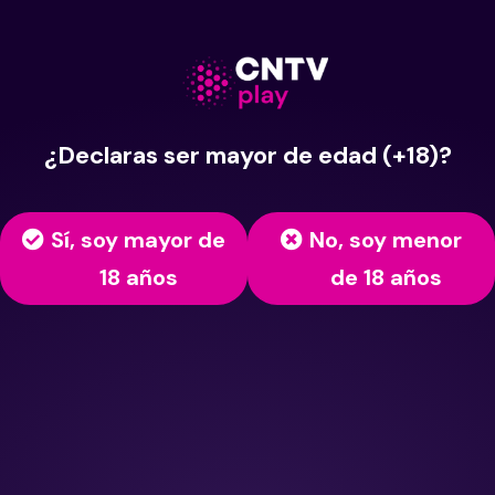
¿Declaras ser mayor de edad (+18)?
Sí, soy mayor de
No, soy menor
18 años
de 18 años