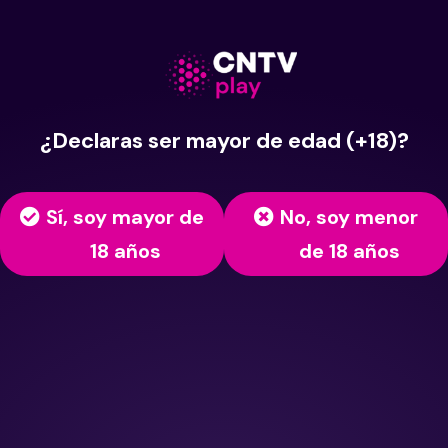
¿Declaras ser mayor de edad (+18)?
Sí, soy mayor de
No, soy menor
18 años
de 18 años