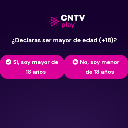
¿Declaras ser mayor de edad (+18)?
Sí, soy mayor de
No, soy menor
18 años
de 18 años