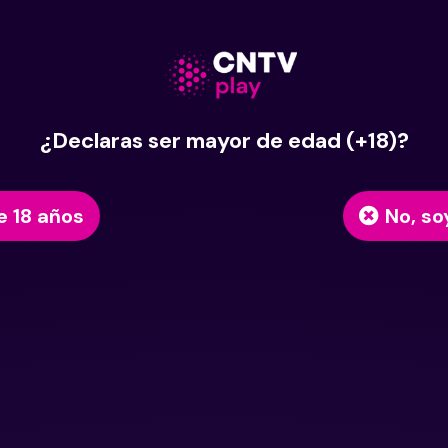
¿Declaras ser mayor de edad (+18)?
e 18 años
No, so