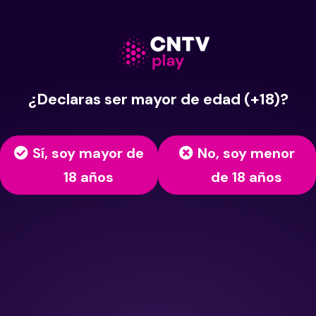
¿Declaras ser mayor de edad (+18)?
Sí, soy mayor de
No, soy menor
18 años
de 18 años