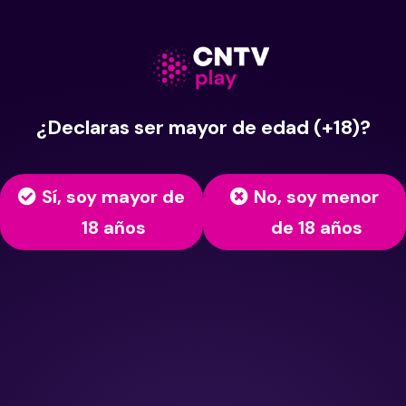
¿Declaras ser mayor de edad (+18)?
Sí, soy mayor de
No, soy menor
18 años
de 18 años