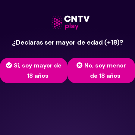
¿Declaras ser mayor de edad (+18)?
Sí, soy mayor de
No, soy menor
18 años
de 18 años