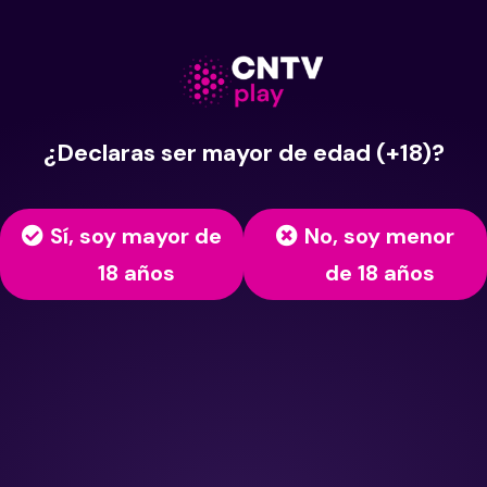
¿Declaras ser mayor de edad (+18)?
Sí, soy mayor de
No, soy menor
18 años
de 18 años