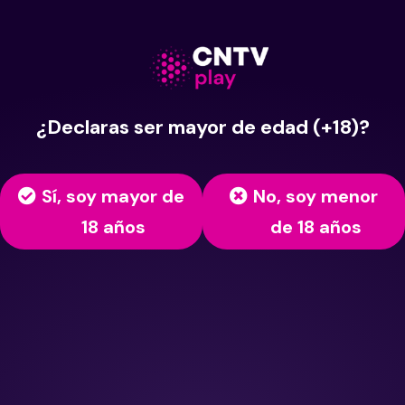
¿Declaras ser mayor de edad (+18)?
Sí, soy mayor de
No, soy menor
18 años
de 18 años