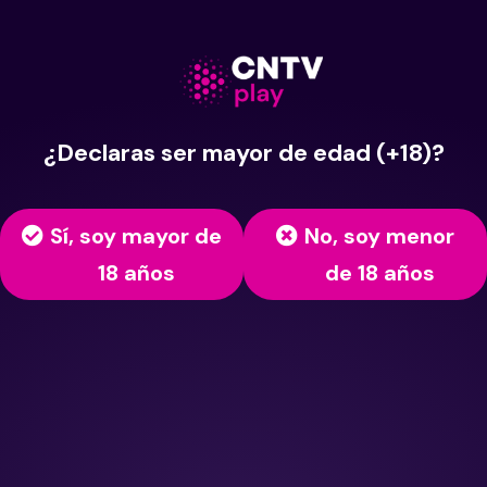
¿Declaras ser mayor de edad (+18)?
Sí, soy mayor de
No, soy menor
18 años
de 18 años