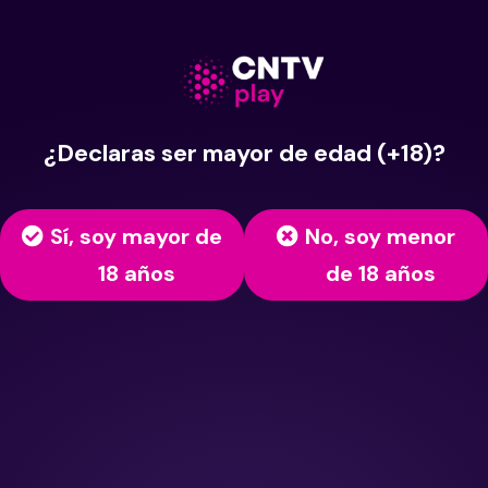
¿Declaras ser mayor de edad (+18)?
Sí, soy mayor de
No, soy menor
18 años
de 18 años