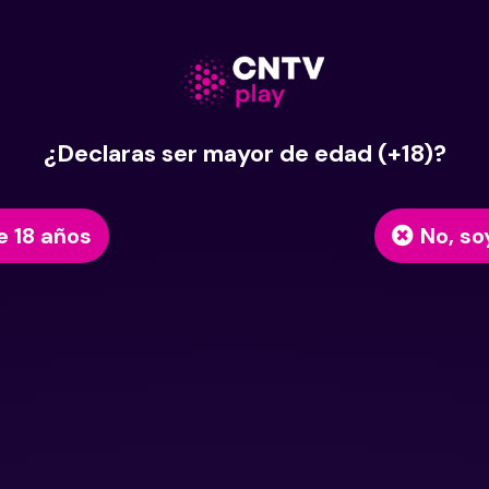
¿Declaras ser mayor de edad (+18)?
e 18 años
No, so