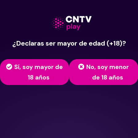
¿Declaras ser mayor de edad (+18)?
Sí, soy mayor de
No, soy menor
18 años
de 18 años