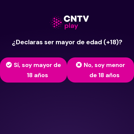
¿Declaras ser mayor de edad (+18)?
Sí, soy mayor de
No, soy menor
18 años
de 18 años