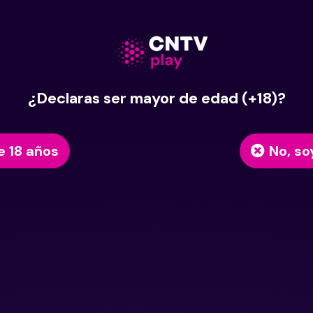
¿Declaras ser mayor de edad (+18)?
e 18 años
No, so