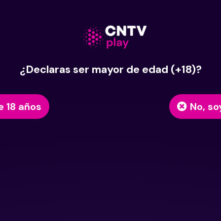
¿Declaras ser mayor de edad (+18)?
e 18 años
No, so