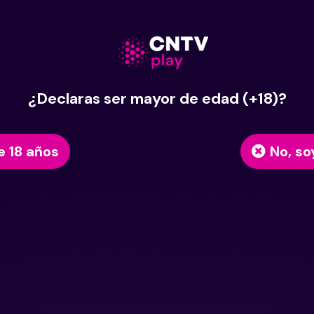
¿Declaras ser mayor de edad (+18)?
e 18 años
No, so