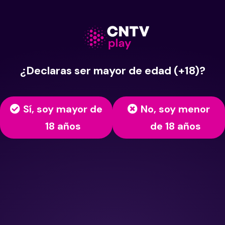
¿Declaras ser mayor de edad (+18)?
Sí, soy mayor de
No, soy menor
18 años
de 18 años