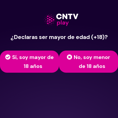
¿Declaras ser mayor de edad (+18)?
Sí, soy mayor de
No, soy menor
18 años
de 18 años