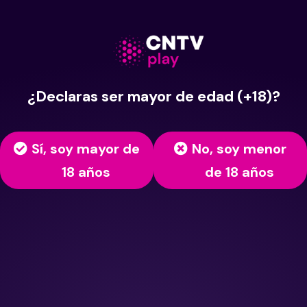
¿Declaras ser mayor de edad (+18)?
Sí, soy mayor de
No, soy menor
18 años
de 18 años