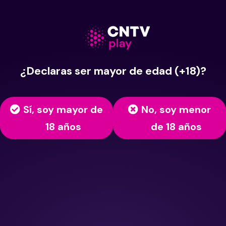
¿Declaras ser mayor de edad (+18)?
Sí, soy mayor de
No, soy menor
18 años
de 18 años