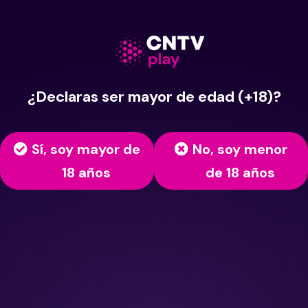
¿Declaras ser mayor de edad (+18)?
Sí, soy mayor de
No, soy menor
18 años
de 18 años