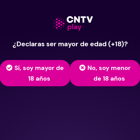
¿Declaras ser mayor de edad (+18)?
Sí, soy mayor de
No, soy menor
18 años
de 18 años